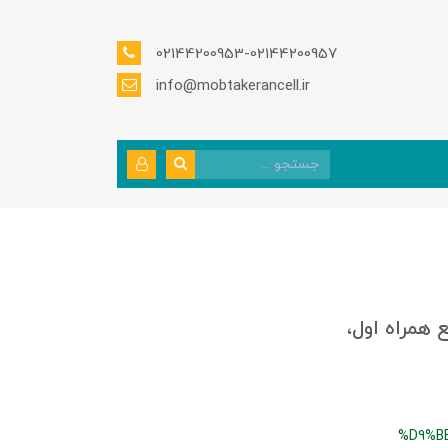
02144200953-02144200957
info@mobtakerancell.ir
 همراه اول،
%D9%B