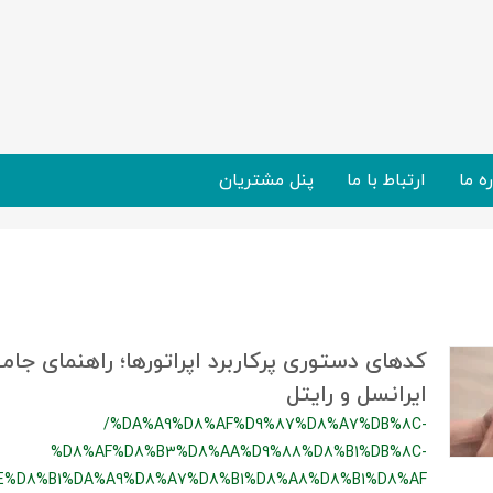
ره ما
ارتباط با ما
پنل مشتریان
کدهای دستوری پرکاربرد اپراتورها؛ راهنمای جامع
ایرانسل و رایتل
/%DA%A9%D8%AF%D9%87%D8%A7%DB%8C-
%D8%AF%D8%B3%D8%AA%D9%88%D8%B1%DB%8C-
E%D8%B1%DA%A9%D8%A7%D8%B1%D8%A8%D8%B1%D8%AF