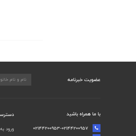
عضویت خبرنامه
با ما همراه باشید
دسترسی
02144200953-02144200957
ورود به