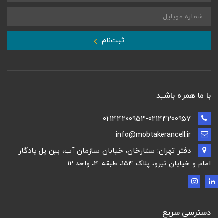
ثبت‌نام
با ما همراه باشید
02144200953-02144200957
info@mobtakerancell.ir
دفتر تهران: ستارخان، خیابان سازمان آب، بین پل یادگار
امام و خیابان نیرو، پلاک 154، طبقه 4، واحد 12
دسترسی سریع