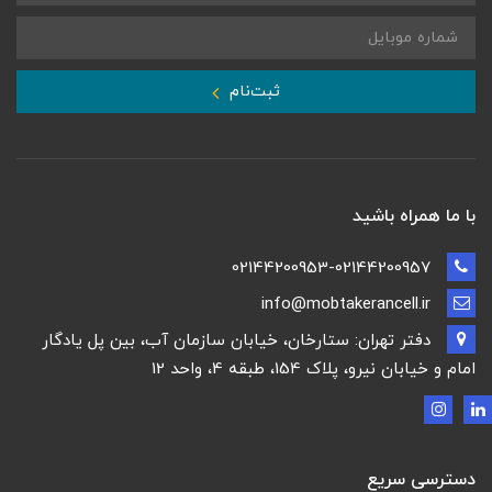
ثبت‌نام
با ما همراه باشید
02144200953-02144200957
info@mobtakerancell.ir
دفتر تهران: ستارخان، خیابان سازمان آب، بین پل یادگار
امام و خیابان نیرو، پلاک 154، طبقه 4، واحد 12
دسترسی سریع