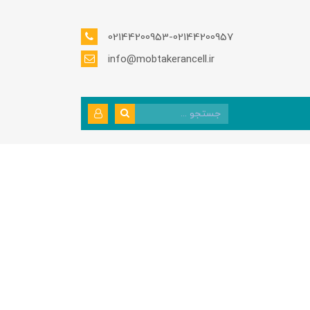
02144200953-02144200957
info@mobtakerancell.ir