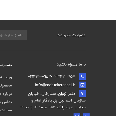
عضویت خبرنامه
با ما همراه باشید
دسترسی
02144200953-02144200957
ورود به
info@mobtakerancell.ir
محصولات
دفتر تهران: ستارخان، خیابان
درباره م
سازمان آب، بین پل یادگار امام و
تماس با
خیابان نیرو، پلاک 154، طبقه 4، واحد 12
مقالات 