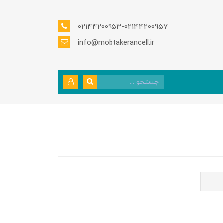
02144200953-02144200957
info@mobtakerancell.ir