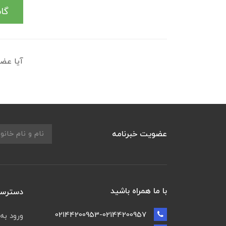
گا
آیا عضو
عضویت خبرنامه
با ما همراه باشید
دسترسی
02144200953-02144200957
ورود به