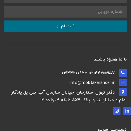
ثبت‌نام
با ما همراه باشید
02144200953-02144200957
info@mobtakerancell.ir
دفتر تهران: ستارخان، خیابان سازمان آب، بین پل یادگار
امام و خیابان نیرو، پلاک 154، طبقه 4، واحد 12
دسترسی سریع