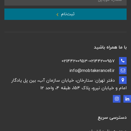
ثبت‌نام
با ما همراه باشید
02144200953-02144200957
info@mobtakerancell.ir
دفتر تهران: ستارخان، خیابان سازمان آب، بین پل یادگار
امام و خیابان نیرو، پلاک 154، طبقه 4، واحد 12
دسترسی سریع