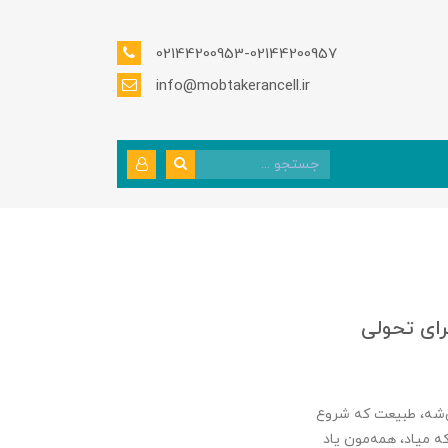
02144200953-02144200957
info@mobtakerancell.ir
رای تحولی
‌شه، طبیعت که شروع
ه میاد، همه‌مون یاد