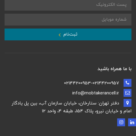
ثبت‌نام
با ما همراه باشید
02144200953-02144200957
info@mobtakerancell.ir
دفتر تهران: ستارخان، خیابان سازمان آب، بین پل یادگار
امام و خیابان نیرو، پلاک 154، طبقه 4، واحد 12