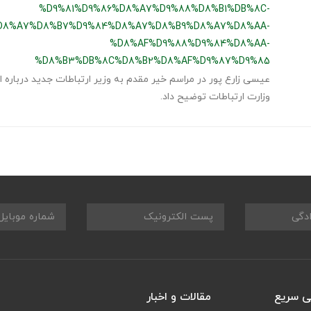
%D9%81%D9%86%D8%A7%D9%88%D8%B1%DB%8C-
D8%A7%D8%B7%D9%84%D8%A7%D8%B9%D8%A7%D8%AA-
%D8%AF%D9%88%D9%84%D8%AA-
%D8%B3%DB%8C%D8%B2%D8%AF%D9%87%D9%85
عیسی زارع پور در مراسم خیر مقدم به وزیر ارتباطات جدید درباره 
وزارت ارتباطات توضیح داد.
 سریع
مقالات و اخبار