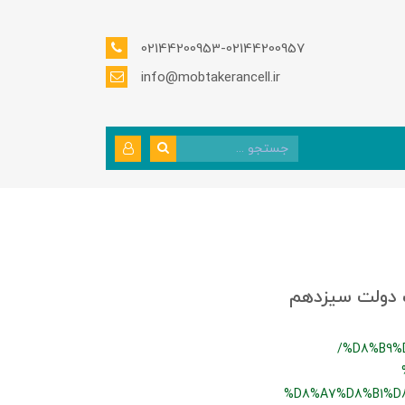
02144200953-02144200957
info@mobtakerancell.ir
ت دولت سیزدهم
/%D8%B9%
%D8%A7%D8%B1%D