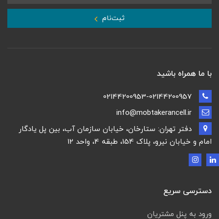
ثبت‌نام
با ما همراه باشید
02144200953-02144200957
info@mobtakerancell.ir
دفتر تهران: ستارخان، خیابان سازمان آب، بین پل یادگار
امام و خیابان نیرو، پلاک 154، طبقه 4، واحد 12
دسترسی سریع
ورود به پنل مشتریان