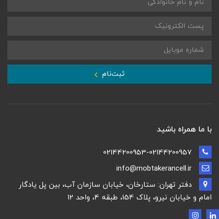
ثبت‌نام
با ما همراه باشید
02144200953-02144200957
info@mobtakerancell.ir
دفتر تهران: ستارخان، خیابان سازمان آب، بین پل یادگار
امام و خیابان نیرو، پلاک 154، طبقه 4، واحد 12