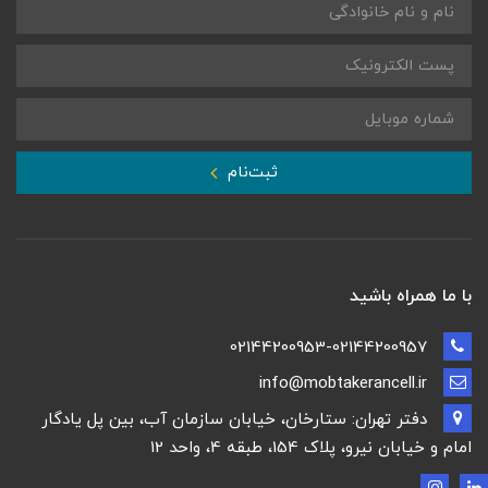
ثبت‌نام
با ما همراه باشید
02144200953-02144200957
info@mobtakerancell.ir
دفتر تهران: ستارخان، خیابان سازمان آب، بین پل یادگار
امام و خیابان نیرو، پلاک 154، طبقه 4، واحد 12