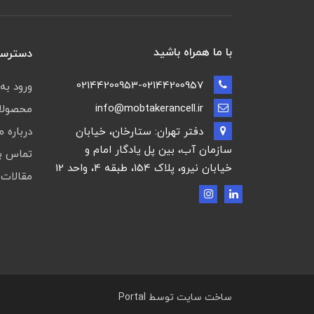
با ما همراه باشید
دسترسی
02144200953-02144200957
ورود به
info@mobtakerancell.ir
محصولات
دفتر تهران: ستارخان، خیابان
درباره م
سازمان آب، بین پل یادگار امام و
تماس با
خیابان نیرو، پلاک 154، طبقه 4، واحد 12
مقالات 
ساخت سایت توسط
Portal