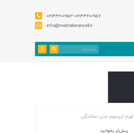
02144200953-02144200957
info@mobtakerancell.ir
لورم ایپسوم متن ساختگی
بیش‌تر بخوانید