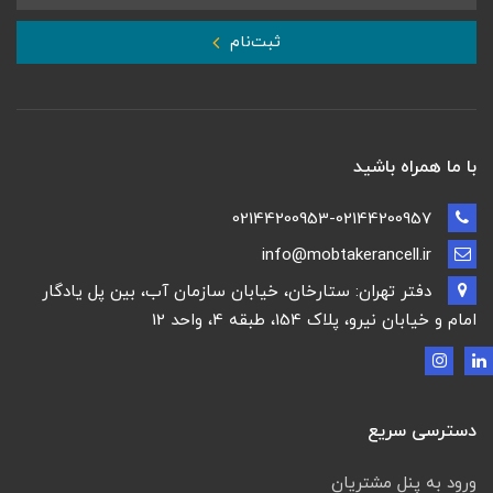
ثبت‌نام
با ما همراه باشید
02144200953-02144200957
info@mobtakerancell.ir
دفتر تهران: ستارخان، خیابان سازمان آب، بین پل یادگار
امام و خیابان نیرو، پلاک 154، طبقه 4، واحد 12
دسترسی سریع
ورود به پنل مشتریان