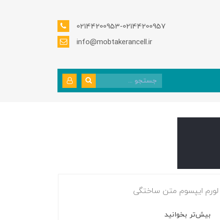
02144200953-02144200957
info@mobtakerancell.ir
لورم ایپسوم متن ساختگی
بیش‌تر بخوانید