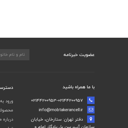
عضویت خبرنامه
با ما همراه باشید
دسترسی
02144200953-02144200957
ورود به
info@mobtakerancell.ir
محصولات
دفتر تهران: ستارخان، خیابان
درباره م
سازمان آب، بین پل یادگار امام و