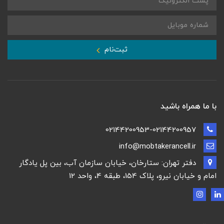
ثبت‌نام
با ما همراه باشید
02144200953-02144200957
info@mobtakerancell.ir
دفتر تهران: ستارخان، خیابان سازمان آب، بین پل یادگار
امام و خیابان نیرو، پلاک 154، طبقه 4، واحد 12