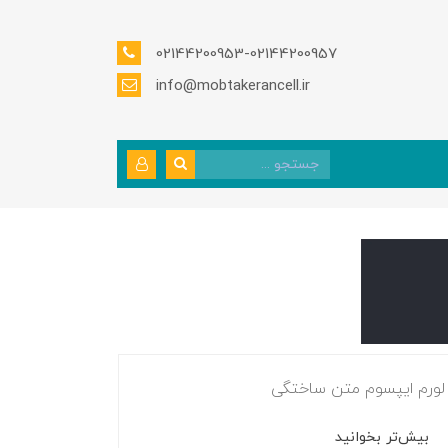
02144200953-02144200957
info@mobtakerancell.ir
لورم ایپسوم متن ساختگی
بیش‌تر بخوانید