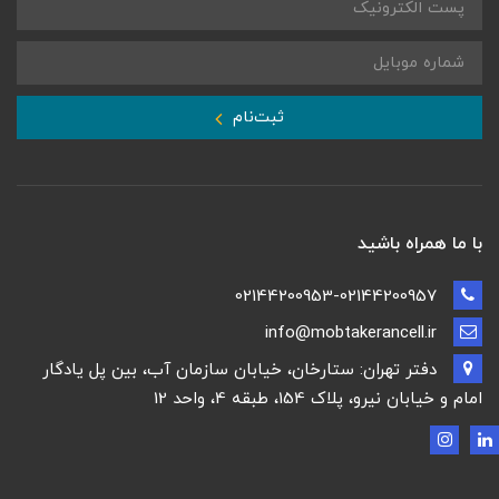
ثبت‌نام
با ما همراه باشید
02144200953-02144200957
info@mobtakerancell.ir
دفتر تهران: ستارخان، خیابان سازمان آب، بین پل یادگار
امام و خیابان نیرو، پلاک 154، طبقه 4، واحد 12