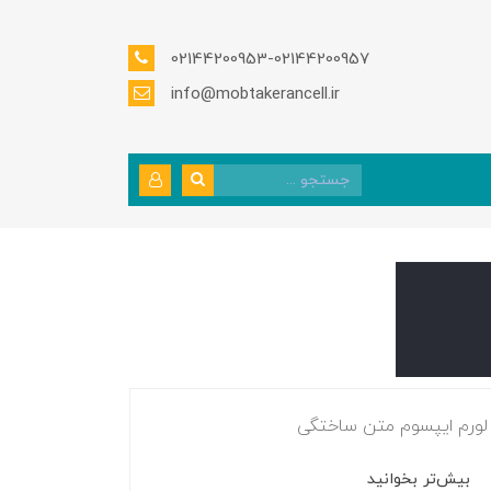
02144200953-02144200957
info@mobtakerancell.ir
لورم ایپسوم متن ساختگی
بیش‌تر بخوانید