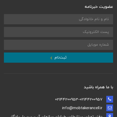
عضویت خبرنامه
ثبت‌نام
با ما همراه باشید
02144200953-02144200957
info@mobtakerancell.ir
دفتر تهران: ستارخان، خیابان سازمان آب، بین پل یادگار