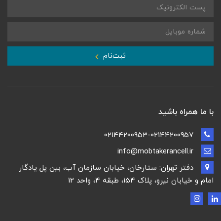
ثبت‌نام
با ما همراه باشید
02144200953-02144200957
info@mobtakerancell.ir
دفتر تهران: ستارخان، خیابان سازمان آب، بین پل یادگار
امام و خیابان نیرو، پلاک 154، طبقه 4، واحد 12