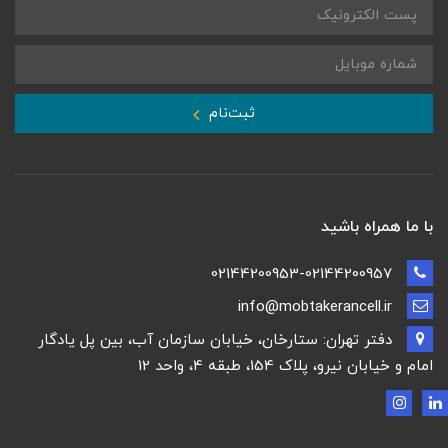
ثبت‌نام
با ما همراه باشید
02144200953-02144200957
info@mobtakerancell.ir
دفتر تهران: ستارخان، خیابان سازمان آب، بین پل یادگار
امام و خیابان نیرو، پلاک 154، طبقه 4، واحد 12