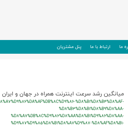
ره ما
ارتباط با ما
پنل مشتریان
میانگین رشد سرعت اینترنت همراه در جهان و ایران
8%A7%D9%86%DA%AF%DB%8C%D9%86-%D8%B1%D8%B4%D8%AF-
%D8%B3%D8%B1%D8%B9%D8%AA-
%D8%A7%DB%8C%D9%86%D8%AA%D8%B1%D9%86%D8%AA-
%D9%87%D9%85%D8%B1%D8%A7%D9%87-%D8%AF%D8%B1-