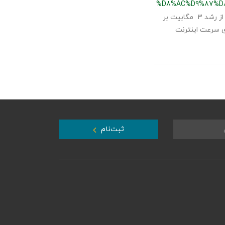
%D8%AC%D9%87%D
جدیدترین گزارش از سرعت اینترنت موبایل و ثابت کشورهای مختلف حاکی از رشد ۳ مگابیت بر
ی سرعت اینترنت
ثبت‌نام