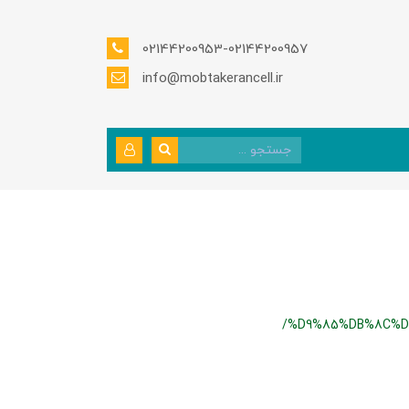
02144200953-02144200957
info@mobtakerancell.ir
/%D9%85%DB%8C%D