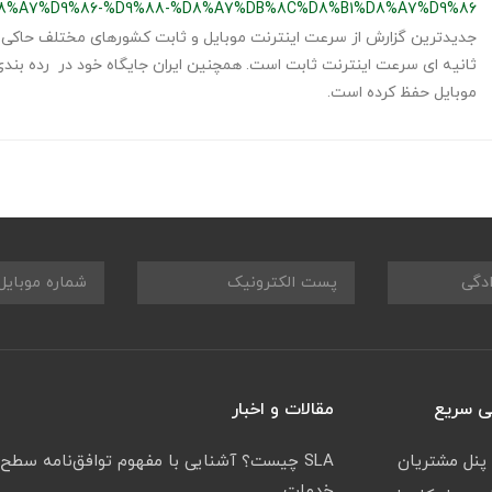
8%A7%D9%86-%D9%88-%D8%A7%DB%8C%D8%B1%D8%A7%D9%86
ثانیه ای سرعت اینترنت ثابت است. همچنین ایران جایگاه خود در رده بند
موبایل حفظ کرده است.
 سریع
مقالات و اخبار
 پنل مشتریان
SLA چیست؟ آشنایی با مفهوم توافق‌نامه سطح
خدمات