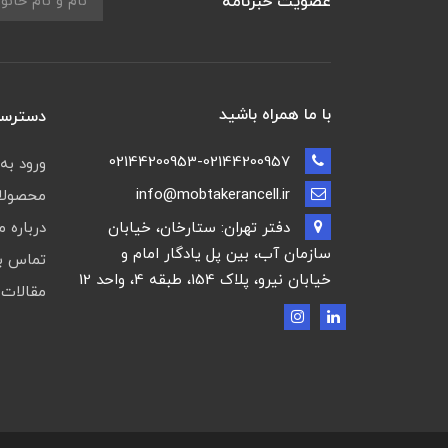
عضویت خبرنامه
با ما همراه باشید
دسترسی
02144200953-02144200957
ورود به
info@mobtakerancell.ir
محصولات
دفتر تهران: ستارخان، خیابان
درباره م
سازمان آب، بین پل یادگار امام و
تماس با
خیابان نیرو، پلاک 154، طبقه 4، واحد 12
مقالات 