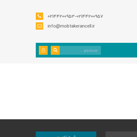
02144200953-02144200957
info@mobtakerancell.ir