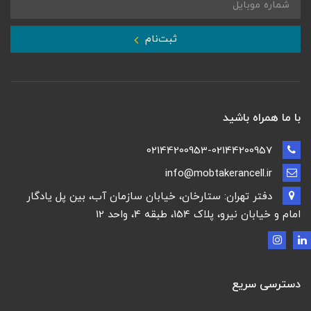
ثبت‌نام
با ما همراه باشید
02144200953-02144200957
info@mobtakerancell.ir
دفتر تهران: ستارخان، خیابان سازمان آب، بین پل یادگار
امام و خیابان نیرو، پلاک 154، طبقه 4، واحد 12
دسترسی سریع