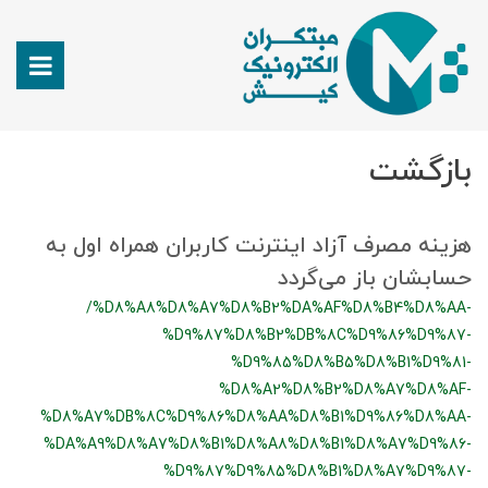
بازگشت
هزینه مصرف آزاد اینترنت کاربران همراه اول به
حسابشان باز می‌گردد
/%D8%A8%D8%A7%D8%B2%DA%AF%D8%B4%D8%AA-
%D9%87%D8%B2%DB%8C%D9%86%D9%87-
%D9%85%D8%B5%D8%B1%D9%81-
%D8%A2%D8%B2%D8%A7%D8%AF-
%D8%A7%DB%8C%D9%86%D8%AA%D8%B1%D9%86%D8%AA-
%DA%A9%D8%A7%D8%B1%D8%A8%D8%B1%D8%A7%D9%86-
%D9%87%D9%85%D8%B1%D8%A7%D9%87-