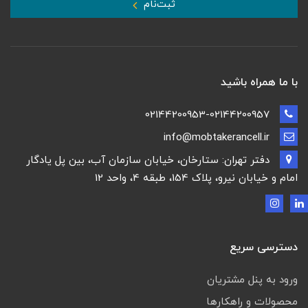
ثبت‌نام
با ما همراه باشید
02144200953-02144200957
info@mobtakerancell.ir
دفتر تهران: ستارخان، خیابان سازمان آب، بین پل یادگار
امام و خیابان نیرو، پلاک 154، طبقه 4، واحد 12
دسترسی سریع
ورود به پنل مشتریان
محصولات و راهکارها