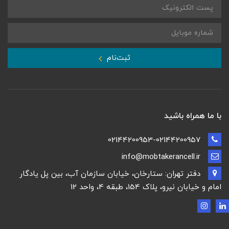
ثبت‌نام
با ما همراه باشید
02144200953-02144200957
info@mobtakerancell.ir
دفتر تهران: ستارخان، خیابان سازمان آب، بین پل یادگار
امام و خیابان نیرو، پلاک 154، طبقه 4، واحد 12