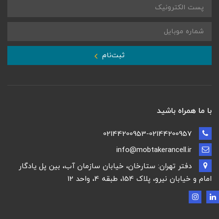
ثبت‌نام
با ما همراه باشید
02144200953-02144200957
info@mobtakerancell.ir
دفتر تهران: ستارخان، خیابان سازمان آب، بین پل یادگار
امام و خیابان نیرو، پلاک 154، طبقه 4، واحد 12