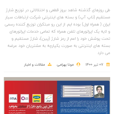
طی روزهای گذشته شاهد بروز قطعی و اختلالاتی در توزیع شارژ
مستقیم (تاپ آپ) و بسته های اینترنتی شرکت ارتباطات سیار
ایران ( همراه اول) بوده ایم. از این رو مبتکران توزیع کننده رسمی
و لایه یک اپراتورهای تلفن همراه که تمامی خدمات اپراتورهای
تحت پوشش خود را اعم از رمز شارژ (پین)، شارژ مستقیم و
بسته های اینترنتی به صورت یکپارچه به مشتریان خود عرضه
می دارد
07 تير 1400
مونا بهرامی
مقالات و اخبار