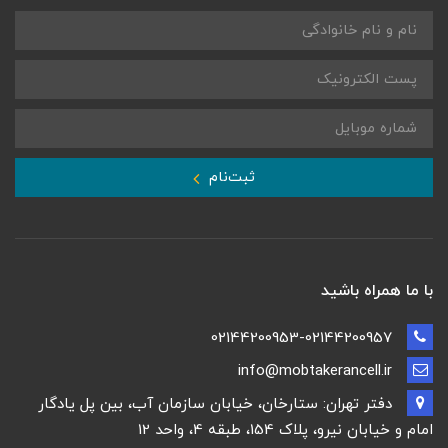
ثبت‌نام
با ما همراه باشید
02144200953-02144200957
info@mobtakerancell.ir
دفتر تهران: ستارخان، خیابان سازمان آب، بین پل یادگار
امام و خیابان نیرو، پلاک 154، طبقه 4، واحد 12